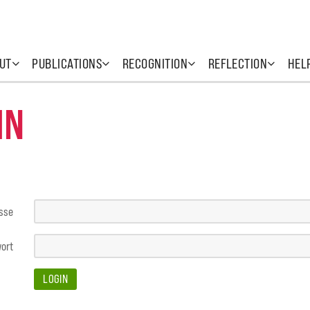
UT
PUBLICATIONS
RECOGNITION
REFLECTION
HEL
IN
esse
ort
LOGIN