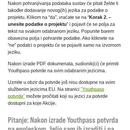
Nakon pohranjivanja podataka sustav će pitati želite li
također dodavanje novog(ih) jezika za podatke o
projektu. Klikom na “da”, vraćate se na “
Korak 2. –
unesite podatke o projektu
” i pojavit će se polja za
tekst na svakom odabranom jeziku. Popunite barem
obavezna polja i pohranite podatke. Ako kliknete na
“ne” podatci o projektu će se pojaviti samo na izvornom
jeziku.
Nakon izrade PDF dokumenata, sudionik(ci) će primiti
Youthpass potvrde na svim odabranim jezicima.
Uzmite u obzir da potvrde još nisu dostupne na svim
službenim jezicima EU. Na stranici
"Youthpass
potvrde"
možete pročitati koji su jezici za potvrde
dostupni za koje Akcije.
Pitanje: Nakon izrade Youthpass potvrda
na engleskom, želio sam ih izraditi
i na