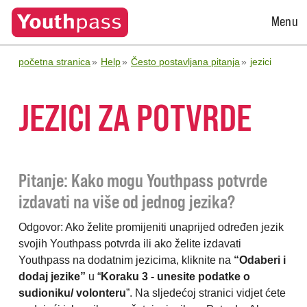
Open
Menu
Menu
početna stranica
Help
Često postavljana pitanja
jezici
JEZICI ZA POTVRDE
Pitanje: Kako mogu Youthpass potvrde
izdavati na više od jednog jezika?
Odgovor: Ako želite promijeniti unaprijed određen jezik
svojih Youthpass potvrda ili ako želite izdavati
Youthpass na dodatnim jezicima, kliknite na
“Odaberi i
dodaj jezike”
u “
Koraku 3 - unesite podatke o
sudioniku/ volonteru
”. Na sljedećoj stranici vidjet ćete