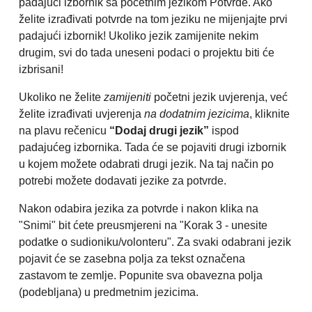
padajući izbornik sa početnim jezikom Potvrde. Ako
želite izrađivati potvrde na tom jeziku ne mijenjajte prvi
padajući izbornik! Ukoliko jezik zamijenite nekim
drugim, svi do tada uneseni podaci o projektu biti će
izbrisani!
Ukoliko ne želite
zamijeniti
početni jezik uvjerenja, već
želite izrađivati uvjerenja
na dodatnim jezicima
, kliknite
na plavu rečenicu
“Dodaj drugi jezik”
ispod
padajućeg izbornika. Tada će se pojaviti drugi izbornik
u kojem možete odabrati drugi jezik. Na taj način po
potrebi možete dodavati jezike za potvrde.
Nakon odabira jezika za potvrde i nakon klika na
"Snimi" bit ćete preusmjereni na "Korak 3 - unesite
podatke o sudioniku/volonteru". Za svaki odabrani jezik
pojavit će se zasebna polja za tekst označena
zastavom te zemlje. Popunite sva obavezna polja
(podebljana) u predmetnim jezicima.