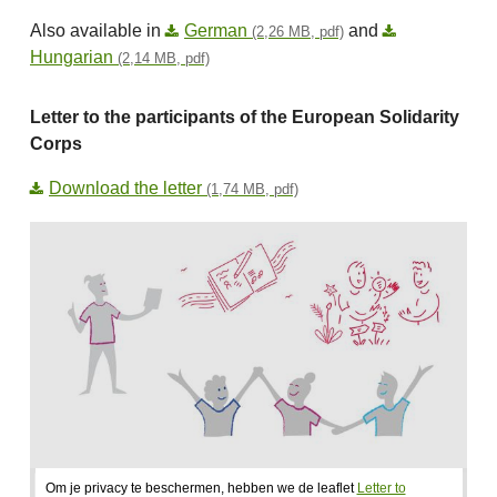
Also available in
German
and
(2,26 MB, pdf)
Hungarian
(2,14 MB, pdf)
Letter to the participants of the European Solidarity
Corps
Download the letter
(1,74 MB, pdf)
Om je privacy te beschermen, hebben we de leaflet
Letter to