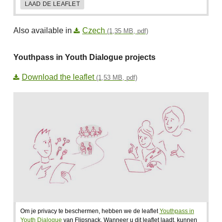
LAAD DE LEAFLET
Also available in
Czech
(1,35 MB, pdf)
Youthpass in Youth Dialogue projects
Download the leaflet
(1,53 MB, pdf)
Om je privacy te beschermen, hebben we de leaflet
Youthpass in
Youth Dialogue
van Flipsnack. Wanneer u dit leaflet laadt, kunnen