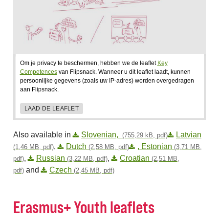
Om je privacy te beschermen, hebben we de leaflet
Key
Competences
van Flipsnack. Wanneer u dit leaflet laadt, kunnen
persoonlijke gegevens (zoals uw IP-adres) worden overgedragen
aan Flipsnack.
LAAD DE LEAFLET
Also available in
Slovenian,
Latvian
(755,29 kB, pdf)
,
Dutch
, Estonian
(1,46 MB, pdf)
(2,58 MB, pdf)
(3,71 MB,
,
Russian
,
Croatian
pdf)
(3,22 MB, pdf)
(2,51 MB,
and
Czech
pdf)
(2,45 MB, pdf)
Erasmus+ Youth leaflets