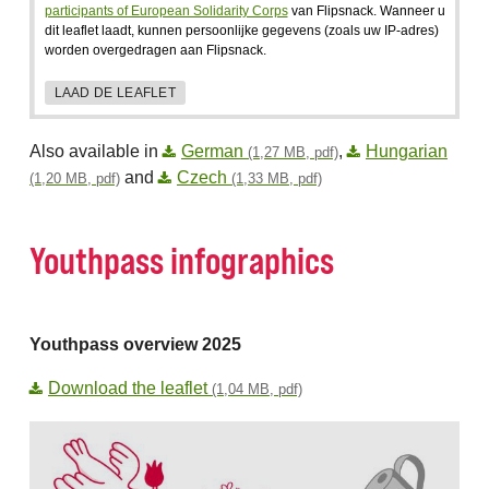
participants of European Solidarity Corps
van Flipsnack. Wanneer u
dit leaflet laadt, kunnen persoonlijke gegevens (zoals uw IP-adres)
worden overgedragen aan Flipsnack.
LAAD DE LEAFLET
Also available in
German
,
Hungarian
(1,27 MB, pdf)
and
Czech
(1,20 MB, pdf)
(1,33 MB, pdf)
Youthpass infographics
Youthpass overview 2025
Download the leaflet
(1,04 MB, pdf)