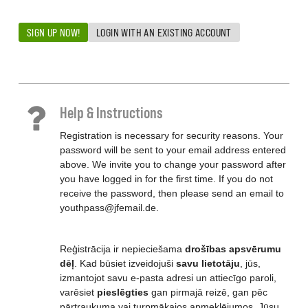
SIGN UP NOW!
LOGIN WITH AN EXISTING ACCOUNT
Help & Instructions
Registration is necessary for security reasons. Your
password will be sent to your email address entered
above. We invite you to change your password after
you have logged in for the first time. If you do not
receive the password, then please send an email to
youthpass@jfemail.de.
Reģistrācija ir nepieciešama
drošības apsvērumu
dēļ
. Kad būsiet izveidojuši
savu lietotāju
, jūs,
izmantojot savu e-pasta adresi un attiecīgo paroli,
varēsiet
pieslēgties
gan pirmajā reizē, gan pēc
pārtraukuma vai turpmākajos apmeklējumos. Jūsu