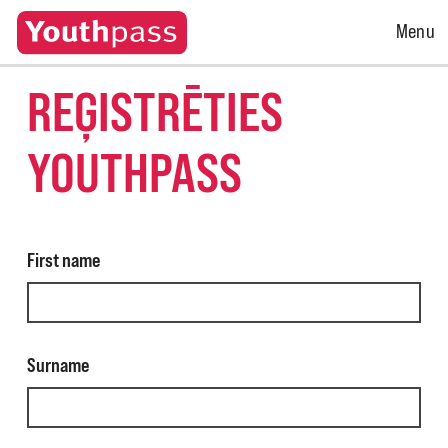
Open
Menu
Menu
REĢISTRĒTIES
YOUTHPASS
First name
Surname