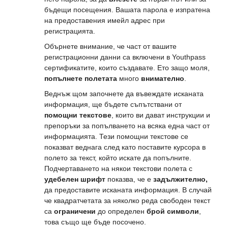
бъдещи посещения. Вашата парола е изпратена
на предоставения имейл адрес при
регистрацията.
Обърнете внимание, че част от вашите
регистрационни данни са включени в Youthpass
сертификатите, които създавате. Ето защо моля,
попълнете полетата
много
внимателно
.
Веднъж щом започнете да въвеждате исканата
информация, ще бъдете съпътствани от
помощни текстове
, които ви дават инструкции и
препоръки за попълването на всяка една част от
информацията. Тези помощни текстове се
показват веднага след като поставите курсора в
полето за текст, който искате да попълните.
Подчертаването на някои текстови полета с
удебелен шрифт
показва, че е
задължително,
да предоставите исканата информация. В случай
че квадратчетата за няколко реда свободен текст
са
ограничени
до определен
брой символи
,
това също ще бъде посочено.