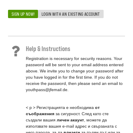
SIGN UP NOW!
LOGIN WITH AN EXISTING ACCOUNT
Help & Instructions
Registration is necessary for security reasons. Your
password will be sent to your email address entered
above. We invite you to change your password after
you have logged in for the first time. If you do not
receive the password, then please send an email to
youthpass@jfemail.de.
< p > Регистрацията е необходима
от
съображения
за сигурност. След като сте
създали вашия
личен акаунт
, можете да
използвате вашия e-mail адрес и свързаната с
него парола, за да
влезете
за първи път или за