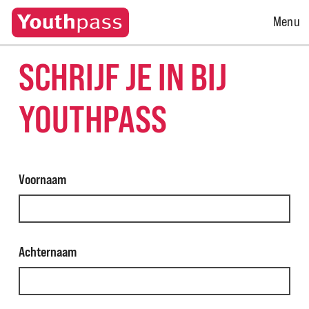
Open
Menu
Menu
SCHRIJF JE IN BIJ
YOUTHPASS
Voornaam
Achternaam