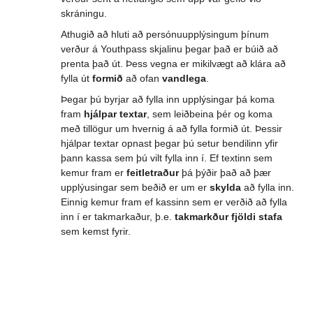
skráningu.
Athugið að hluti að persónuupplýsingum þínum
verður á Youthpass skjalinu þegar það er búið að
prenta það út. Þess vegna er mikilvægt að klára að
fylla út
formið
að ofan
vandlega
.
Þegar þú byrjar að fylla inn upplýsingar þá koma
fram
hjálpar textar
, sem leiðbeina þér og koma
með tillögur um hvernig á að fylla formið út. Þessir
hjálpar textar opnast þegar þú setur bendilinn yfir
þann kassa sem þú vilt fylla inn í. Ef textinn sem
kemur fram er
feitletraður
þá þýðir það að þær
upplýusingar sem beðið er um er
skylda
að fylla inn.
Einnig kemur fram ef kassinn sem er verðið að fylla
inn í er takmarkaður, þ.e.
takmarkður fjöldi stafa
sem kemst fyrir.