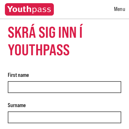
Open
Menu
Menu
SKRÁ SIG INN Í
YOUTHPASS
First name
Surname