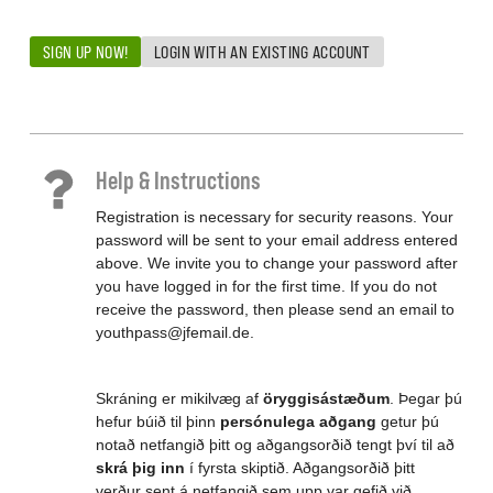
SIGN UP NOW!
LOGIN WITH AN EXISTING ACCOUNT
Help & Instructions
Registration is necessary for security reasons. Your
password will be sent to your email address entered
above. We invite you to change your password after
you have logged in for the first time. If you do not
receive the password, then please send an email to
youthpass@jfemail.de.
Skráning er mikilvæg af
öryggisástæðum
. Þegar þú
hefur búið til þinn
persónulega aðgang
getur þú
notað netfangið þitt og aðgangsorðið tengt því til að
skrá þig inn
í fyrsta skiptið. Aðgangsorðið þitt
verður sent á netfangið sem upp var gefið við