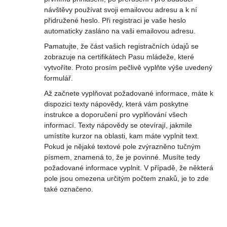
návštěvy používat svoji emailovou adresu a k ní
přidružené heslo. Při registraci je vaše heslo
automaticky zasláno na vaši emailovou adresu.
Pamatujte, že část vašich registračních údajů se
zobrazuje na certifikátech Pasu mládeže, které
vytvoříte. Proto prosím pečlivě vyplňte výše uvedený
formulář.
Až začnete vyplňovat požadované informace, máte k
dispozici texty nápovědy, která vám poskytne
instrukce a doporučení pro vyplňování všech
informací. Texty nápovědy se otevírají, jakmile
umístíte kurzor na oblasti, kam máte vyplnit text.
Pokud je nějaké textové pole zvýrazněno tučným
písmem, znamená to, že je povinné. Musíte tedy
požadované informace vyplnit. V případě, že některá
pole jsou omezena určitým počtem znaků, je to zde
také označeno.