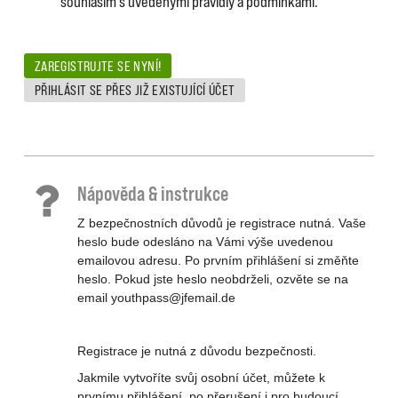
souhlasím s uvedenými pravidly a podmínkami.
ZAREGISTRUJTE SE NYNÍ!
PŘIHLÁSIT SE PŘES JIŽ EXISTUJÍCÍ ÚČET
Nápověda & instrukce
Z bezpečnostních důvodů je registrace nutná. Vaše
heslo bude odesláno na Vámi výše uvedenou
emailovou adresu. Po prvním přihlášení si změňte
heslo. Pokud jste heslo neobdrželi, ozvěte se na
email youthpass@jfemail.de
Registrace je nutná z důvodu bezpečnosti.
Jakmile vytvoříte svůj osobní účet, můžete k
prvnímu přihlášení, po přerušení i pro budoucí