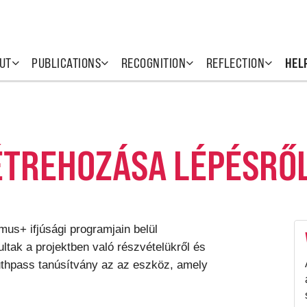
UT
PUBLICATIONS
RECOGNITION
REFLECTION
HEL
ÉTREHOZÁSA LÉPÉSRŐ
mus+ ifjúsági programjain belül
ltak a projektben való részvételükről és
outhpass tanúsítvány az az eszköz, amely