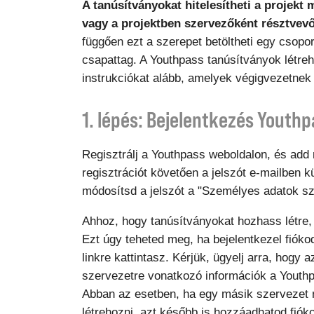
A tanúsítványokat hitelesítheti a projekt 
vagy a projektben szervezőként résztvevő
függően ezt a szerepet betöltheti egy csopo
csapattag. A Youthpass tanúsítványok létre
instrukciókat alább, amelyek végigvezetnek
1. lépés: Bejelentkezés Youthp
Regisztrálj a Youthpass weboldalon, és add
regisztrációt követően a jelszót e-mailben k
módosítsd a jelszót a "Személyes adatok sz
Ahhoz, hogy tanúsítványokat hozhass létre, 
Ezt úgy teheted meg, ha bejelentkezel fióko
linkre kattintasz. Kérjük, ügyelj arra, hogy
szervezetre vonatkozó információk a Youthp
Abban az esetben, ha egy másik szervezet 
létrehozni, azt később is hozzáadhatod fiók