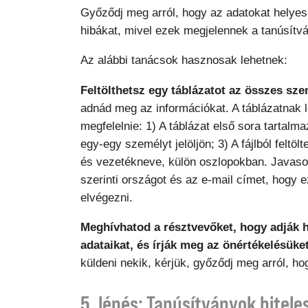
Győződj meg arról, hogy az adatokat helyesen
hibákat, mivel ezek megjelennek a tanúsítv
Az alábbi tanácsok hasznosak lehetnek:
Feltölthetsz egy táblázatot az összes sze
adnád meg az információkat. A táblázatnak l
megfelelnie: 1) A táblázat első sora tartalm
egy-egy személyt jelöljön; 3) A fájlból feltö
és vezetékneve, külön oszlopokban. Javasolj
szerinti országot és az e-mail címet, hogy 
elvégezni.
Meghívhatod a résztvevőket, hogy adják 
adataikat, és írják meg az önértékelésüke
küldeni nekik, kérjük, győződj meg arról, h
5. lépés: Tanúsítványok hitele