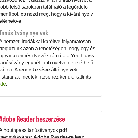
jobb felső sarokban található a legördülő
menüből, és nézd meg, hogy a kívánt nyelv
elérhető-e.
Tanúsítvány nyelvek
A nemzeti irodákkal karöltve folyamatosan
dolgozunk azon a lehetőségen, hogy egy és
ugyanazon résztvevő számára a Youthpass
tanúsítvány egynél több nyelven is elérhető
váljon. A rendelkezésre álló nyelvek
listájának megtekintéséhez kérjük, kattints
ide
.
Adobe Reader beszerzése
A Youthpass tanúsítványok
pdf
megnyitásához
Adobe Reader-re lesz