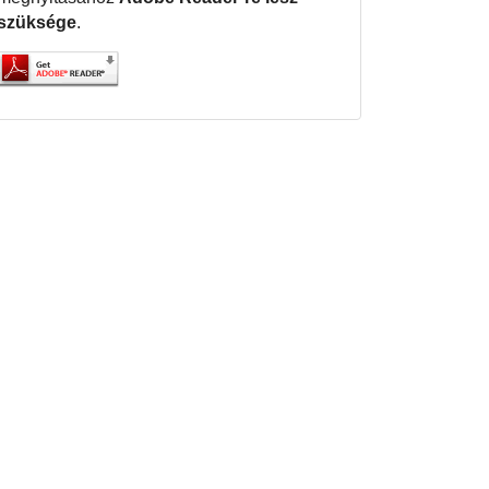
szüksége
.