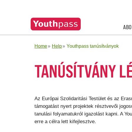
ABO
Home
Help
Youthpass tanúsítványok
TANÚSÍTVÁNY L
Az Európai Szolidaritási Testület és az Eras
támogatást nyert projektek résztvevői jogosu
tanulási folyamatukról igazolást kapni. A Y
erre a célra lett kifejlesztve.