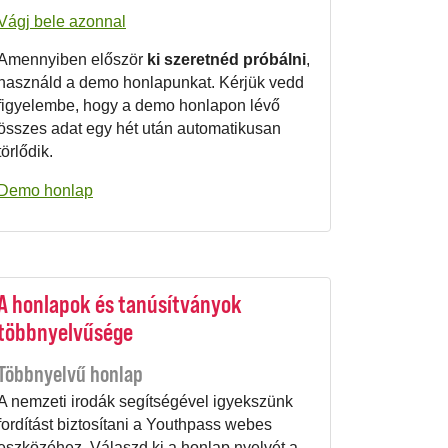
Vágj bele azonnal
Amennyiben először
ki szeretnéd próbálni
,
használd a demo honlapunkat. Kérjük vedd
figyelembe, hogy a demo honlapon lévő
összes adat egy hét után automatikusan
törlődik.
Demo honlap
A honlapok és tanúsítványok
többnyelvűsége
Többnyelvű honlap
A nemzeti irodák segítségével igyekszünk
fordítást biztosítani a Youthpass webes
eszközéhez. Válaszd ki a honlap nyelvét a