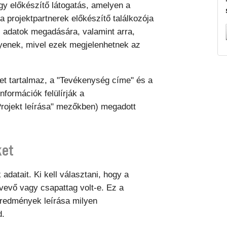
egy előkészítő látogatás, amelyen a
 a projektpartnerek előkészítő találkozója
es adatok megadására, valamint arra,
gyenek, mivel ezek megjelenhetnek az
t tartalmaz, a "Tevékenység címe" és a
formációk felülírják a
"Projekt leírása" mezőkben) megadott
ket
datait. Ki kell választani, hogy a
vevő vagy csapattag volt-e. Ez a
 eredmények leírása milyen
d.