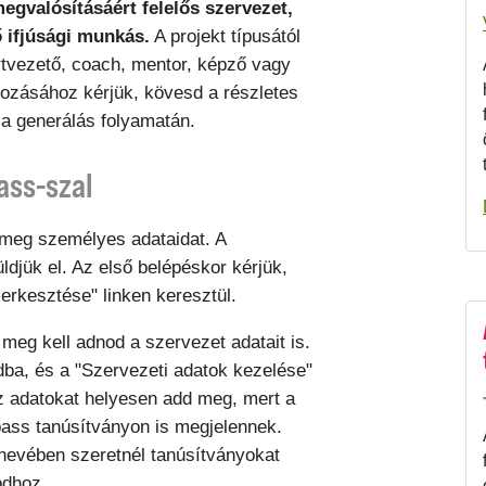
megvalósításáért felelős szervezet,
 ifjúsági munkás.
A projekt típusától
rtvezető, coach, mentor, képző vagy
hozásához kérjük, kövesd a részletes
 a generálás folyamatán.
ass-szal
 meg személyes adataidat. A
üldjük el. Az első belépéskor kérjük,
erkesztése" linken keresztül.
meg kell adnod a szervezet adatait is.
dba, és a "Szervezeti adatok kezelése"
 az adatokat helyesen add meg, mert a
ass tanúsítványon is megjelennek.
nevében szeretnél tanúsítványokat
odhoz.