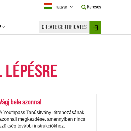
Current
magyar
Keresés
Language:
Activate
this
P
CREATE CERTIFICATES
Button
Login
to
change
the
Language.
L LÉPÉSRE
Vágj bele azonnal
A Youthpass Tanúsítvány létrehozásának
azonnali megkezdése, amennyiben nincs
szükség további instrukciókhoz.