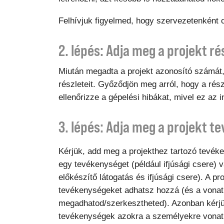
Felhívjuk figyelmed, hogy szervezetenként cs
2. lépés: Adja meg a projekt ré
Miután megadta a projekt azonosító számát, 
részleteit. Győződjön meg arról, hogy a rés
ellenőrizze a gépelési hibákat, mivel ez az
3. lépés: Adja meg a projekt t
Kérjük, add meg a projekthez tartozó tevéke
egy tevékenységet (például ifjúsági csere) 
előkészítő látogatás és ifjúsági csere). A pr
tevékenységeket adhatsz hozzá (és a vona
megadhatod/szerkesztheted). Azonban kérjü
tevékenységek azokra a személyekre vonat