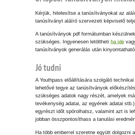
Kérjük, hitelesítse a tanúsítványokat az al
tanúsítványt aláíró szervezeti képviselő te
A tanúsítványok pdf formátumban készülnek
szükséges. Ingyenesen letöltheti
ha ide
vagy 
tanúsítványok generálás után kinyomtathatók
Jó tudni
A Youthpass előállítására szolgáló technika
lehetővé tegye az tanúsítványok előkészíté
szükséges adatok nagy részét, amelyek már i
tevékenység adatai, az egyének adatai stb.)
egyrészt időt spórolhatsz, valamint azt is l
jobban összpontosíthass a tanulási eredmény
Ha több emberrel szeretne együtt dolgozni a