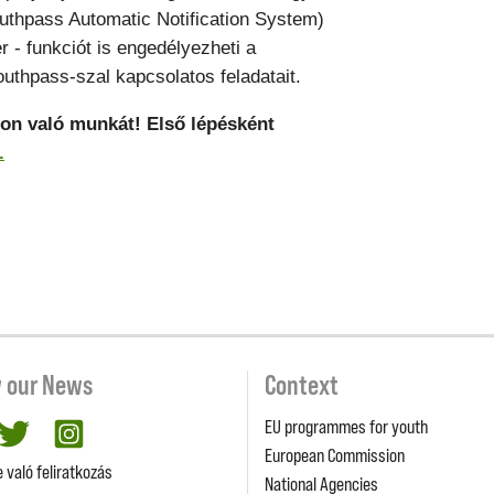
uthpass Automatic Notification System)
 - funkciót is engedélyezheti a
outhpass-szal kapcsolatos feladatait.
son való munkát! Első lépésként
.
w our News
Context
EU programmes for youth
cebook
twitter
Instagram
European Commission
e való feliratkozás
National Agencies