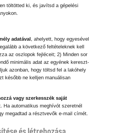
 töltötted ki, és javítsd a gépelési
ányokon.
mély adatával
, ahelyett, hogy egyesével
egalább a következő feltételeknek kell
azza az oszlopok fejléceit; 2) Minden sor
ltendő minimális adat az egyének kereszt-
uk azonban, hogy töltsd fel a lakóhely
ezt később ne kelljen manuálisan
hozzá vagy szerkesszék saját
t
. Ha automatikus meghívót szeretnél
ogy megadtad a résztvevők e-mail címét.
sítése és létrehozása