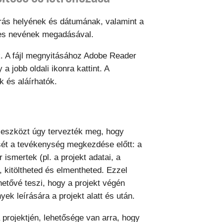
áírás helyének és dátumának, valamint a
ljes nevének megadásával.
. A fájl megnyitásához Adobe Reader
a jobb oldali ikonra kattint. A
 és aláírhatók.
i eszközt úgy tervezték meg, hogy
sét a tevékenység megkezdése előtt: a
smertek (pl. a projekt adatai, a
, kitöltheted és elmentheted. Ezzel
ehetővé teszi, hogy a projekt végén
ek leírására a projekt alatt és után.
 projektjén, lehetősége van arra, hogy