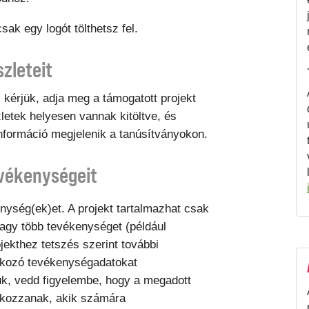
ak egy logót tölthetsz fel.
szleteit
kérjük, adja meg a támogatott projekt
zletek helyesen vannak kitöltve, és
 információ megjelenik a tanúsítványokon.
evékenységeit
nység(ek)et. A projekt tartalmazhat csak
vagy több tevékenységet (például
ojekthez tetszés szerint további
tkozó tevékenységadatokat
k, vedd figyelembe, hogy a megadott
kozzanak, akik számára