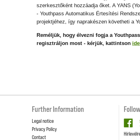
szerkesztőként hozzáadja őket. A YANS (Yo
- Youthpass Automatikus Értesítési Rendszer
projektjéhez, így naprakészen követheti a Y
Reméljük, hogy élvezni fogja a Youthpas
regisztráljon most - kérjük, kattintson
ide
Further Information
Follo
Legal notice
fa
Privacy Policy
Hírlevélr
Contact