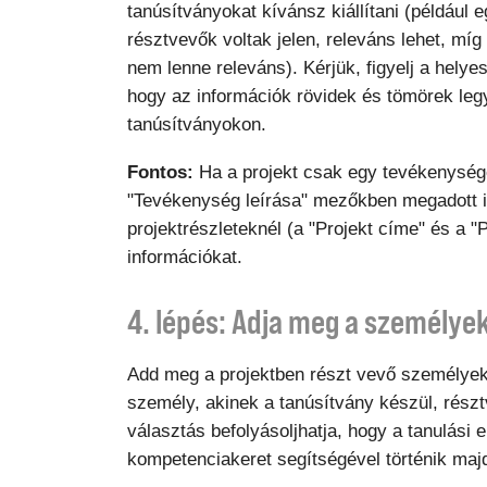
tanúsítványokat kívánsz kiállítani (például 
résztvevők voltak jelen, releváns lehet, míg
nem lenne releváns). Kérjük, figyelj a hely
hogy az információk rövidek és tömörek le
tanúsítványokon.
Fontos:
Ha a projekt csak egy tevékenysége
"Tevékenység leírása" mezőkben megadott in
projektrészleteknél (a "Projekt címe" és a 
információkat.
4. lépés: Adja meg a személye
Add meg a projektben részt vevő személyek a
személy, akinek a tanúsítvány készül, részt
választás befolyásoljhatja, hogy a tanulási
kompetenciakeret segítségével történik maj