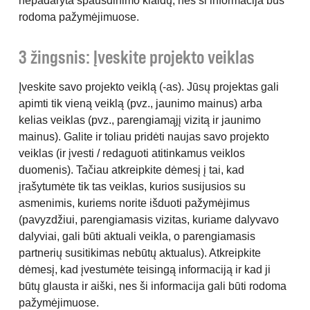
nepadaryta spausdinimo klaidų, nes ši informacija bus
rodoma pažymėjimuose.
3 žingsnis: Įveskite projekto veiklas
Įveskite savo projekto veiklą (-as). Jūsų projektas gali
apimti tik vieną veiklą (pvz., jaunimo mainus) arba
kelias veiklas (pvz., parengiamąjį vizitą ir jaunimo
mainus). Galite ir toliau pridėti naujas savo projekto
veiklas (ir įvesti / redaguoti atitinkamus veiklos
duomenis). Tačiau atkreipkite dėmesį į tai, kad
įrašytumėte tik tas veiklas, kurios susijusios su
asmenimis, kuriems norite išduoti pažymėjimus
(pavyzdžiui, parengiamasis vizitas, kuriame dalyvavo
dalyviai, gali būti aktuali veikla, o parengiamasis
partnerių susitikimas nebūtų aktualus). Atkreipkite
dėmesį, kad įvestumėte teisingą informaciją ir kad ji
būtų glausta ir aiški, nes ši informacija gali būti rodoma
pažymėjimuose.