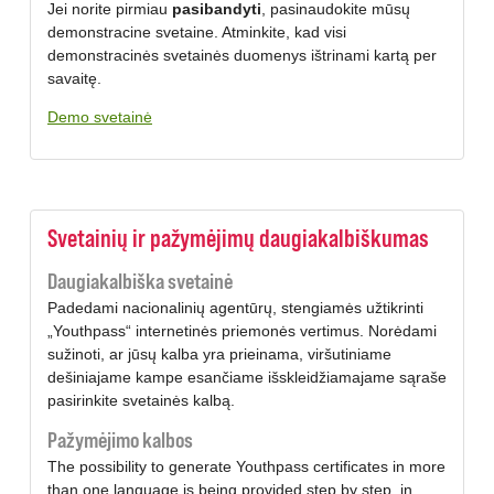
Jei norite pirmiau
pasibandyti
, pasinaudokite mūsų
demonstracine svetaine. Atminkite, kad visi
demonstracinės svetainės duomenys ištrinami kartą per
savaitę.
Demo svetainė
Svetainių ir pažymėjimų daugiakalbiškumas
Daugiakalbiška svetainė
Padedami nacionalinių agentūrų, stengiamės užtikrinti
„Youthpass“ internetinės priemonės vertimus. Norėdami
sužinoti, ar jūsų kalba yra prieinama, viršutiniame
dešiniajame kampe esančiame išskleidžiamajame sąraše
pasirinkite svetainės kalbą.
Pažymėjimo kalbos
The possibility to generate Youthpass certificates in more
than one language is being provided step by step, in