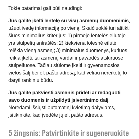
Tokie patarimai gali būti naudingi:
Jūs galite įkelti lentelę su visų asmenų duomenimis
,
užuot įvedę informaciją po vieną. Skaičiuoklė turi atitikti
šiuos minimalius kriterijus: 1) pirmoje lentelės eilutėje
yra stulpelių antraštės; 2) kiekviena tolesnė eilutė
reiškia vieną asmenį; 3) minimalūs duomenys, kuriuos
reikia įkelti, tai asmenų vardai ir pavardės atskiruose
stulpeliuose. Tačiau siūlome įkelti ir gyvenamosios
vietos šalį bei el. pašto adresą, kad vėliau nereikėtų to
daryti rankiniu būdu.
Jūs galite pakviesti asmenis pridėti ar redaguoti
savo duomenis ir užpildyti įsivertinimo dalį
.
Norėdami išsiųsti automatinį kvietimą dalyviams,
įsitikinkite, kad įvedėte jų el. pašto adresus.
5 žingsnis: Patvirtinkite ir sugeneruokite