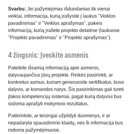
Svarbu:
Jei pažymėjimas išduodamas tik vienai
veiklai, informacija, kurią įrašysite į laukus "Veiklos
pavadinimas" ir "Veiklos aprašymas", pakeis
informaciją, kurią įrašėte projekto detalėse (laukuose
"Projekto pavadinimas" ir "Projekto aprašymas").
4 žingsnis: Įveskite asmenis
Pateikite išsamią informaciją apie asmenis,
dalyvaujančius jūsų projekte. Reikės pasirinkti, ar
konkretus asmuo, kuriam generuosite sertifikatus, buvo
dalyvis, ar komandos narys. Šis pasirinkimas gali turėti
įtakos kompetencijų sistemai, pagal kurią dalyviui bus
siūloma aprašyti mokymosi rezultatus.
Patikrinkite, ar teisingai užpildyti duomenys, ir ar
nepadaryta spausdinimo klaidų, nes ši informacija bus
rodoma pažymėjimuose.