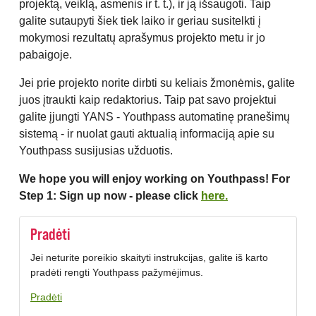
projektą, veiklą, asmenis ir t. t.), ir ją išsaugoti. Taip
galite sutaupyti šiek tiek laiko ir geriau susitelkti į
mokymosi rezultatų aprašymus projekto metu ir jo
pabaigoje.
Jei prie projekto norite dirbti su keliais žmonėmis, galite
juos įtraukti kaip redaktorius. Taip pat savo projektui
galite įjungti YANS - Youthpass automatinę pranešimų
sistemą - ir nuolat gauti aktualią informaciją apie su
Youthpass susijusias užduotis.
We hope you will enjoy working on Youthpass! For
Step 1: Sign up now - please click
here.
Pradėti
Jei neturite poreikio skaityti instrukcijas, galite iš karto
pradėti rengti Youthpass pažymėjimus.
Pradėti