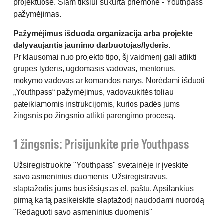
projektuose. Šiam tikslui sukurta priemonė - Youthpass
pažymėjimas.
Pažymėjimus išduoda organizacija arba projekte
dalyvaujantis jaunimo darbuotojas/lyderis.
Priklausomai nuo projekto tipo, šį vaidmenį gali atlikti
grupės lyderis, ugdomasis vadovas, mentorius,
mokymo vadovas ar komandos narys. Norėdami išduoti
„Youthpass“ pažymėjimus, vadovaukitės toliau
pateikiamomis instrukcijomis, kurios padės jums
žingsnis po žingsnio atlikti parengimo procesą.
1 žingsnis: Prisijunkite prie Youthpass
Užsiregistruokite "Youthpass" svetainėje ir įveskite
savo asmeninius duomenis. Užsiregistravus,
slaptažodis jums bus išsiųstas el. paštu. Apsilankius
pirmą kartą pasikeiskite slaptažodį naudodami nuorodą
"Redaguoti savo asmeninius duomenis".